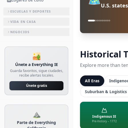
U.S. state
ESCUELAS Y DEPORTES
VIDA EN CASA
NEGOCIOS
Historical 
🏜️
Únete a Everything IE
Explore more than ten 
Guarda favoritos, sigue ciudades,
recibe alertas locales.
All Eras
Indigenou
Únete gratis
Suburban & Logistics 
⛰️
Indigenous IE
Pre-history – 1772
Parte de Everything