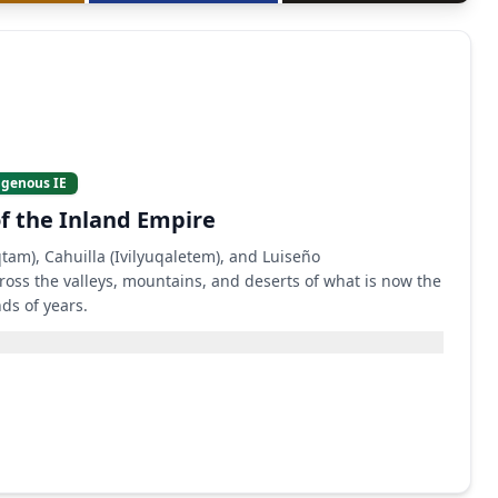
igenous IE
of the Inland Empire
tam), Cahuilla (Ivilyuqaletem), and Luiseño
oss the valleys, mountains, and deserts of what is now the
ds of years.