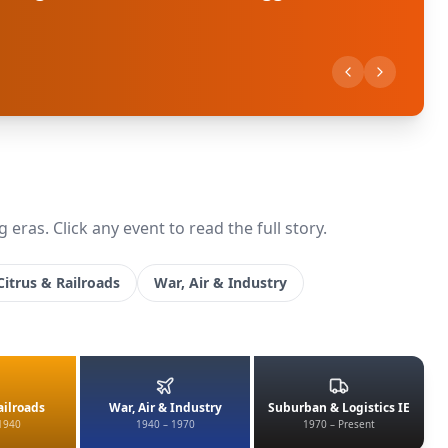
eras. Click any event to read the full story.
Citrus & Railroads
War, Air & Industry
ailroads
War, Air & Industry
Suburban & Logistics IE
1940
1940 – 1970
1970 – Present