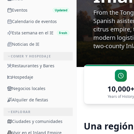
Eventos
Updated
From the Tongv
Spanish asiste
Calendario de eventos
citrus empire, 
Esta semana en el IE
Fresh
modern logistic
Noticias de IE
two-county In
COMER Y HOSPEDAJE
Restaurantes y Bares
Hospedaje
10,000
Negocios locales
Years of History
Alquiler de fiestas
EXPLORAR
Ciudades y comunidades
Una región
Vivir en el Inland Empire