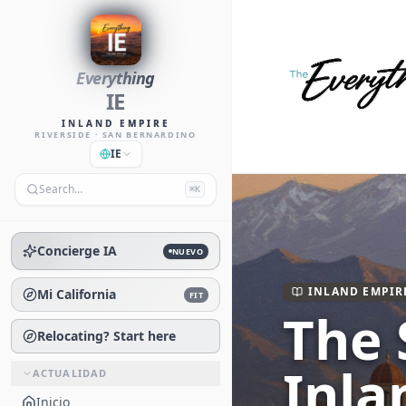
Everything
IE
INLAND EMPIRE
RIVERSIDE · SAN BERNARDINO
IE
Search…
⌘K
Concierge IA
NUEVO
INLAND EMPIR
Mi California
FIT
The 
Relocating? Start here
Inla
ACTUALIDAD
Inicio