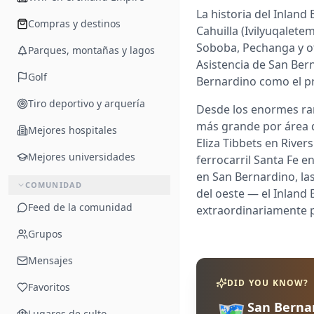
La historia del Inlan
Compras y destinos
Cahuilla (Ivilyuqalet
Soboba, Pechanga y ot
Parques, montañas y lagos
Asistencia de San Ber
Golf
Bernardino como el pr
Tiro deportivo y arquería
Desde los enormes ra
más grande por área 
Mejores hospitales
Eliza Tibbets en River
Mejores universidades
ferrocarril Santa Fe e
en San Bernardino, las
COMUNIDAD
del oeste — el Inland
Feed de la comunidad
extraordinariamente 
Grupos
Mensajes
DID YOU KNOW?
Favoritos
🗺️
San Bernar
Lugares de culto