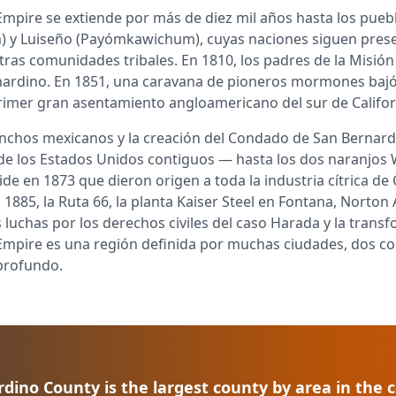
d Empire se extiende por más de diez mil años hasta los pue
em) y Luiseño (Payómkawichum), cuyas naciones siguen pre
ras comunidades tribales. En 1810, los padres de la Misión 
nardino. En 1851, una caravana de pioneros mormones bajó
imer gran asentamiento angloamericano del sur de Califor
nchos mexicanos y la creación del Condado de San Bernard
de los Estados Unidos contiguos — hasta los dos naranjos
side en 1873 que dieron origen a toda la industria cítrica de 
n 1885, la Ruta 66, la planta Kaiser Steel en Fontana, Norton
 luchas por los derechos civiles del caso Harada y la transfo
 Empire es una región definida por muchas ciudades, dos co
profundo.
dino County is the largest county by area in the