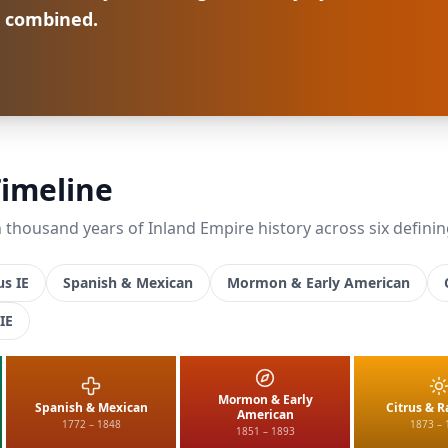
s combined.
Timeline
thousand years of Inland Empire history across six defining 
s IE
Spanish & Mexican
Mormon & Early American
IE
Mormon & Early
Spanish & Mexican
Citrus & R
American
1772 – 1848
1873 – 
1851 – 1893