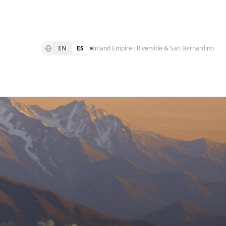
EN
ES
Inland Empire · Riverside & San Bernardino