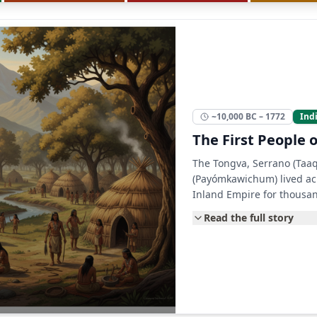
~10,000 BC – 1772
Ind
The First People 
The Tongva, Serrano (Taaq
(Payómkawichum) lived acr
Inland Empire for thousan
Read the full story